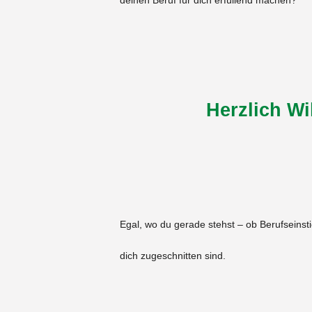
deinen Beruf für dich erfüllend machen?
Herzlich W
Egal, wo du gerade stehst – ob Berufseinst
dich zugeschnitten sind.